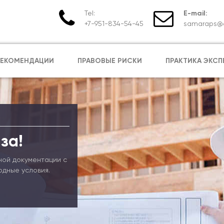
Tel:
E-mail:
+7-951-834-54-45
samaraps@e
РЕКОМЕНДАЦИИ
ПРАВОВЫЕ РИСКИ
ПРАКТИКА ЭКСП
за!
ной документации с
одные условия.