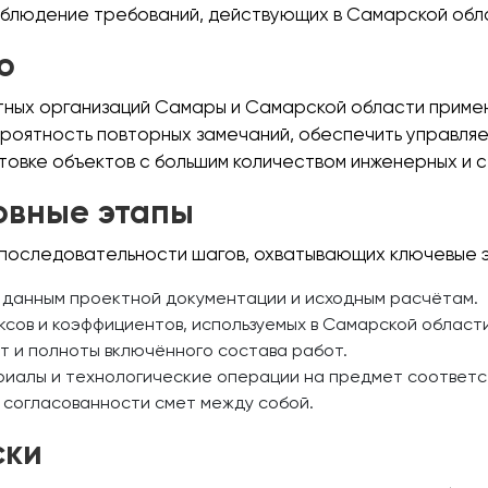
облюдение требований, действующих в Самарской обл
о
ктных организаций Самары и Самарской области примен
вероятность повторных замечаний, обеспечить управля
товке объектов с большим количеством инженерных и 
новные этапы
 последовательности шагов, охватывающих ключевые 
 данным проектной документации и исходным расчётам.
сов и коэффициентов, используемых в Самарской области
т и полноты включённого состава работ.
риалы и технологические операции на предмет соответс
 согласованности смет между собой.
ски