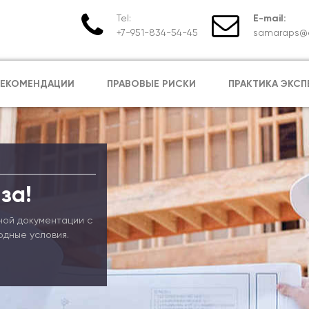
Tel:
E-mail:
+7-951-834-54-45
samaraps@e
РЕКОМЕНДАЦИИ
ПРАВОВЫЕ РИСКИ
ПРАКТИКА ЭКСП
за!
ной документации с
одные условия.