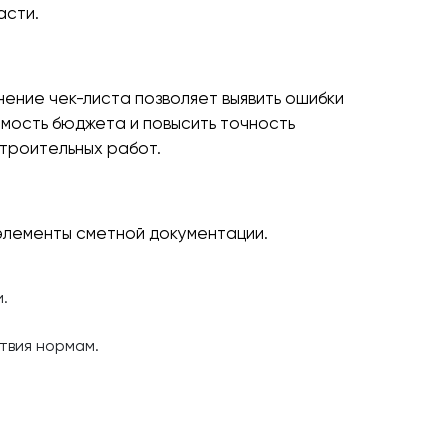
асти.
ение чек-листа позволяет выявить ошибки
емость бюджета и повысить точность
строительных работ.
элементы сметной документации.
.
твия нормам.