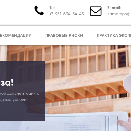
Tel:
E-mail:
+7-951-834-54-45
samaraps@e
РЕКОМЕНДАЦИИ
ПРАВОВЫЕ РИСКИ
ПРАКТИКА ЭКСП
за!
ной документации с
одные условия.